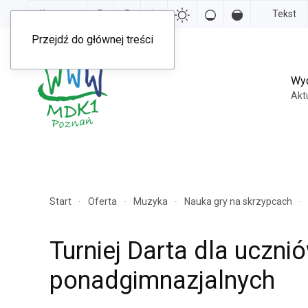
Kontrast
Tekst
Przejdź do głównej treści
Wy
Akt
Start
Oferta
Muzyka
Nauka gry na skrzypcach
Turniej Darta dla uczn
ponadgimnazjalnych