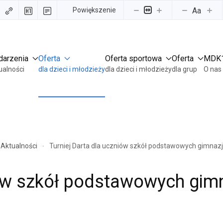
Powiększenie
Aa
darzenia
Oferta
Oferta sportowa
Oferta
MDK
ualności
dla dzieci i młodzieży
dla dzieci i młodzieży
dla grup
O nas
Aktualności
Turniej Darta dla uczniów szkół podstawowych gimnaz
iów szkół podstawowych gimn